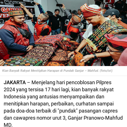
Kian Banyak Rakyat Menitipkan Harapan di Pundak Ganjar – Mahfud. (foto/ist)
JAKARTA
– Menjelang hari pencoblosan Pilpres
2024 yang tersisa 17 hari lagi, kian banyak rakyat
Indonesia yang antusias menyampaikan dan
menitipkan harapan, perbaikan, curhatan sampai
pada doa-doa terbaik di "pundak" pasangan capres
dan cawapres nomor urut 3, Ganjar Pranowo-Mahfud
MD.