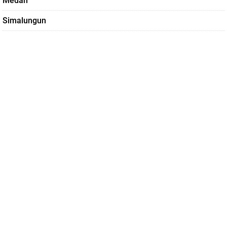
Medan
Simalungun