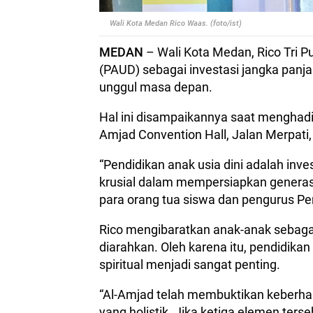
Wali Kota Medan Rico Waas. (foto/ist)
MEDAN
– Wali Kota Medan, Rico Tri P
(PAUD) sebagai investasi jangka panj
unggul masa depan.
Hal ini disampaikannya saat menghadir
Amjad Convention Hall, Jalan Merpati
“Pendidikan anak usia dini adalah inv
krusial dalam mempersiapkan generasi
para orang tua siswa dan pengurus Pe
Rico mengibaratkan anak-anak sebagai
diarahkan. Oleh karena itu, pendidika
spiritual menjadi sangat penting.
“Al-Amjad telah membuktikan keberh
yang holistik. Jika ketiga elemen terse