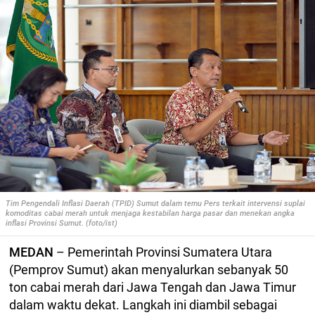
Tim Pengendali Inflasi Daerah (TPID) Sumut dalam temu Pers terkait intervensi suplai
komoditas cabai merah untuk menjaga kestabilan harga pasar dan menekan angka
inflasi Provinsi Sumut. (foto/ist)
MEDAN
– Pemerintah Provinsi Sumatera Utara
(Pemprov Sumut) akan menyalurkan sebanyak 50
ton cabai merah dari Jawa Tengah dan Jawa Timur
dalam waktu dekat. Langkah ini diambil sebagai