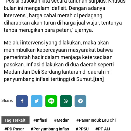
"Posisi pasokan kita secara tahunan surplus. Khusus
bulan ini mengalami defisit. Dengan adanya
intervensi, harga cabai merah di pedagang
diharapkan akan turun di harga jual wajar, tentunya
tanpa merugikan para petani," ujarnya.
Melalui intervensi yang dilakukan, maka akan
menimbulkan kepercayaan masyarakat bahwa
pemerintah hadir dalam menjaga ketersediaan
pasokan. Inflasi dilakukan di dua daerah seperti
Medan dan Deli Serdang lantaran di daerah ini
penyumbang inflasi tertinggi di Sumut.
[tan]
Share:
Tag Terkait:
#Inflasi
#Medan
#Pasar Induk Lau Chi
#PD Pasar
#Penyumbang Inflas
#PPSU
#PT AIJ