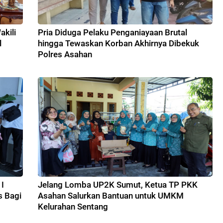
kili
Pria Diduga Pelaku Penganiayaan Brutal
l
hingga Tewaskan Korban Akhirnya Dibekuk
Polres Asahan
I
Jelang Lomba UP2K Sumut, Ketua TP PKK
s Bagi
Asahan Salurkan Bantuan untuk UMKM
Kelurahan Sentang