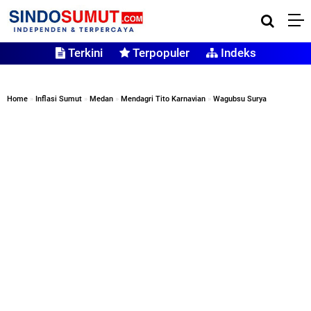
Terkini
Terpopuler
Indeks
Home
»
Inflasi Sumut
»
Medan
»
Mendagri Tito Karnavian
»
Wagubsu Surya