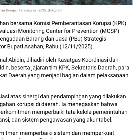
 Korupsi Terintegrasi 2025. (foto/ist)
han bersama Komisi Pemberantasan Korupsi (KPK)
aluasi Monitoring Center for Prevention (MCSP)
Pengadaan Barang dan Jasa (PBJ) Strategis
tor Bupati Asahan, Rabu (12/11/2025).
al Abidin, dihadiri oleh Kasatgas Koordinasi dan
din, beserta jajaran tim KPK, Sekretaris Daerah, para
angkat Daerah yang menjadi bagian dalam pelaksanaan
asi atas sinergi dan pendampingan yang dilakukan
ahan korupsi di daerah. Ia menegaskan bahwa
berkomitmen memperbaiki tata kelola pemerintahan
ransi, dan sistem pengawasan yang akuntabel.
omitmen memperbaiki sistem dan memperkuat