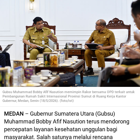
Gubsu Muhammad Bobby Afif Nasution memimpin Rakor bersama OPD terkait untuk
Pembangunan Rumah Sakit Internasional Provinsi Sumut di Ruang Kerja Kantor
Gubernur, Medan, Senin (18/5/2026). (foto/ist)
MEDAN
– Gubernur Sumatera Utara (Gubsu)
Muhammad Bobby Afif Nasution terus mendorong
percepatan layanan kesehatan unggulan bagi
masyarakat. Salah satunya melalui rencana