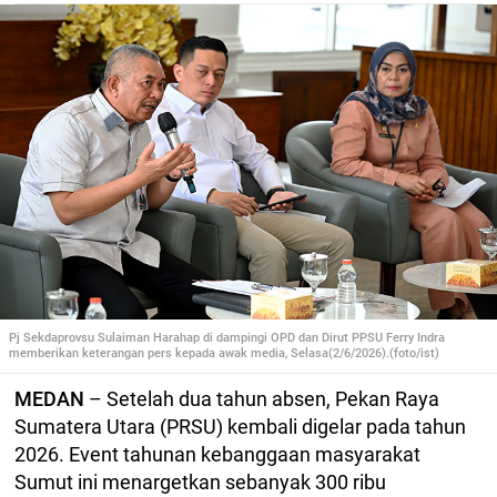
Pj Sekdaprovsu Sulaiman Harahap di dampingi OPD dan Dirut PPSU Ferry Indra
memberikan keterangan pers kepada awak media, Selasa(2/6/2026).(foto/ist)
MEDAN
– Setelah dua tahun absen, Pekan Raya
Sumatera Utara (PRSU) kembali digelar pada tahun
2026. Event tahunan kebanggaan masyarakat
Sumut ini menargetkan sebanyak 300 ribu