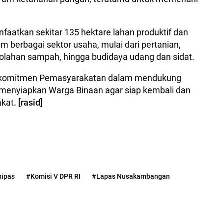
aatkan sekitar 135 hektare lahan produktif dan
 berbagai sektor usaha, mulai dari pertanian,
golahan sampah, hingga budidaya udang dan sidat.
d komitmen Pemasyarakatan dalam mendukung
 menyiapkan Warga Binaan agar siap kembali dan
akat
. [rasid]
ipas
#Komisi V DPR RI
#Lapas Nusakambangan