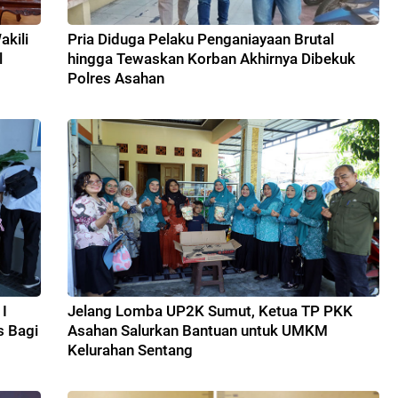
kili
Pria Diduga Pelaku Penganiayaan Brutal
l
hingga Tewaskan Korban Akhirnya Dibekuk
Polres Asahan
I
Jelang Lomba UP2K Sumut, Ketua TP PKK
s Bagi
Asahan Salurkan Bantuan untuk UMKM
Kelurahan Sentang