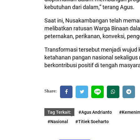
kebutuhan dari dalam,” terang Agus.
Saat ini, Nusakambangan telah memanf
melibatkan ratusan Warga Binaan dalam
peternakan, perikanan, konveksi, pen
Transformasi tersebut menjadi wuju
ketahanan pangan nasional sekaligus
berkontribusi positif di tengah masyar
Share:
Tag Terkait:
#Agus Andrianto
#Kemenim
#Nasional
#Titiek Soeharto