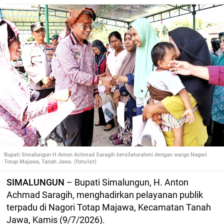
Bupati Simalungun H Anton Achmad Saragih bersilaturahmi dengan warga Nagori
Totap Majawa, Tanah Jawa. (foto/ist)
SIMALUNGUN
– Bupati Simalungun, H. Anton
Achmad Saragih, menghadirkan pelayanan publik
terpadu di Nagori Totap Majawa, Kecamatan Tanah
Jawa, Kamis (9/7/2026).