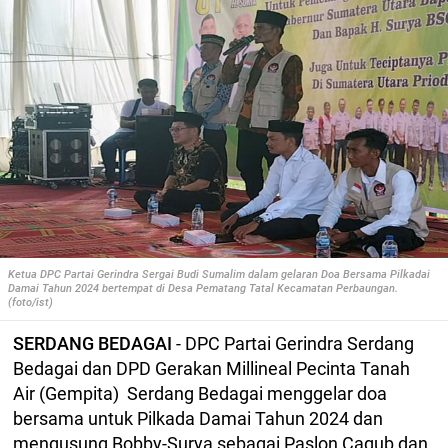
Ketua DPC Partai Gerindra Sergai Budi Sumalim dalam gelaran Doa Bersama Pilkadai
Damai Tahun 2024 bertempat di Desa Pematang Tatal Kecamatan Perbaungan.
(foto/ist)
SERDANG BEDAGAI
- DPC Partai Gerindra Serdang
Bedagai dan DPD Gerakan Millineal Pecinta Tanah
Air (Gempita) Serdang Bedagai menggelar doa
bersama untuk Pilkada Damai Tahun 2024 dan
mengusung Bobby-Surya sebagai Paslon Cagub dan