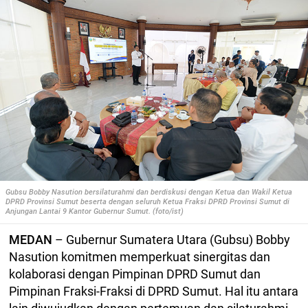
Gubsu Bobby Nasution bersilaturahmi dan berdiskusi dengan Ketua dan Wakil Ketua
DPRD Provinsi Sumut beserta dengan seluruh Ketua Fraksi DPRD Provinsi Sumut di
Anjungan Lantai 9 Kantor Gubernur Sumut. (foto/ist)
MEDAN
– Gubernur Sumatera Utara (Gubsu) Bobby
Nasution komitmen memperkuat sinergitas dan
kolaborasi dengan Pimpinan DPRD Sumut dan
Pimpinan Fraksi-Fraksi di DPRD Sumut. Hal itu antara