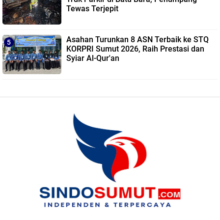
Tewas Terjepit
Asahan Turunkan 8 ASN Terbaik ke STQ
KORPRI Sumut 2026, Raih Prestasi dan
Syiar Al-Qur'an