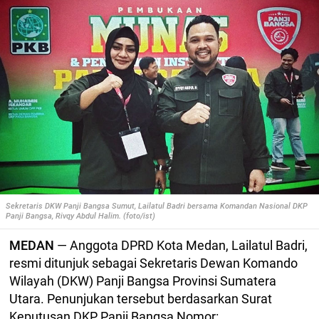
Sekretaris DKW Panji Bangsa Sumut, Lailatul Badri bersama
Komandan Nasional DKP
Panji Bangsa, Rivqy Abdul Halim. (foto/ist)
MEDAN
— Anggota DPRD Kota Medan, Lailatul Badri,
resmi ditunjuk sebagai Sekretaris Dewan Komando
Wilayah (DKW) Panji Bangsa Provinsi Sumatera
Utara. Penunjukan tersebut berdasarkan Surat
Keputusan DKP Panji Bangsa Nomor: