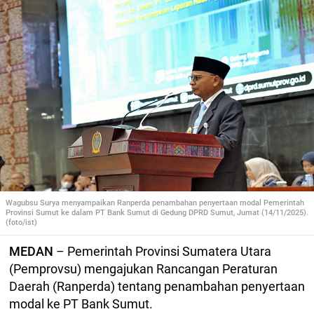
Wagubsu Surya menyampaikan Ranperda penambahan penyertaan modal Pemerintah
Provinsi Sumut ke dalam PT Bank Sumut di Gedung DPRD Sumut, Jumat (14/11/2025).
(foto/ist)
MEDAN
– Pemerintah Provinsi Sumatera Utara
(Pemprovsu) mengajukan Rancangan Peraturan
Daerah (Ranperda) tentang penambahan penyertaan
modal ke PT Bank Sumut.