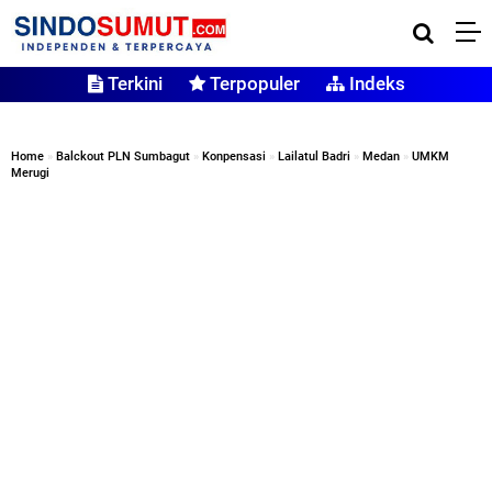
Terkini
Terpopuler
Indeks
Home
»
Balckout PLN Sumbagut
»
Konpensasi
»
Lailatul Badri
»
Medan
»
UMKM
Merugi