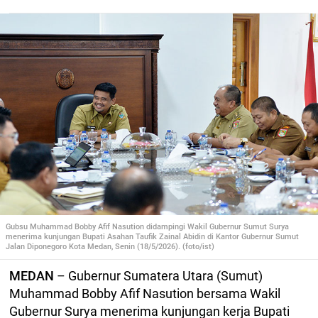
Gubsu Muhammad Bobby Afif Nasution didampingi Wakil Gubernur Sumut Surya
menerima kunjungan Bupati Asahan Taufik Zainal Abidin di Kantor Gubernur Sumut
Jalan Diponegoro Kota Medan, Senin (18/5/2026). (foto/ist)
MEDAN
– Gubernur Sumatera Utara (Sumut)
Muhammad Bobby Afif Nasution bersama Wakil
Gubernur Surya menerima kunjungan kerja Bupati