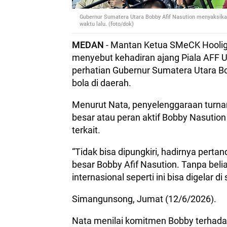
Gubernur Sumatera Utara Bobby Afif Nasution menyaksikan
waktu lalu. (foto/dok)
MEDAN
- Mantan Ketua SMeCK Hoolig
menyebut kehadiran ajang Piala AFF U
perhatian Gubernur Sumatera Utara B
bola di daerah.
Menurut Nata, penyelenggaraan turnam
besar atau peran aktif Bobby Nasutio
terkait.
“Tidak bisa dipungkiri, hadirnya perta
besar Bobby Afif Nasution. Tanpa bel
internasional seperti ini bisa digelar di 
Simangunsong, Jumat (12/6/2026).
Nata menilai komitmen Bobby terhadap