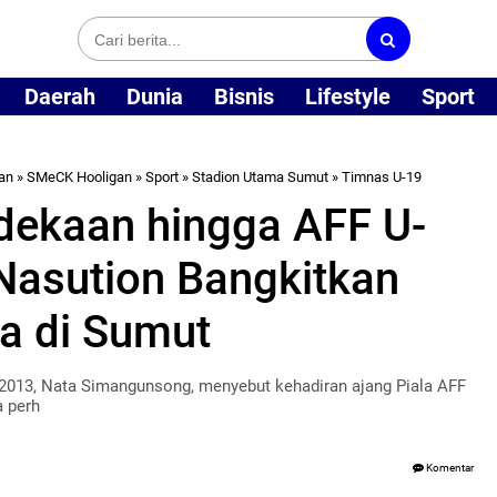
Daerah
Dunia
Bisnis
Lifestyle
Sport
an
»
SMeCK Hooligan
»
Sport
»
Stadion Utama Sumut
»
Timnas U-19
rdekaan hingga AFF U-
Nasution Bangkitkan
a di Sumut
013, Nata Simangunsong, menyebut kehadiran ajang Piala AFF
a perh
Komentar