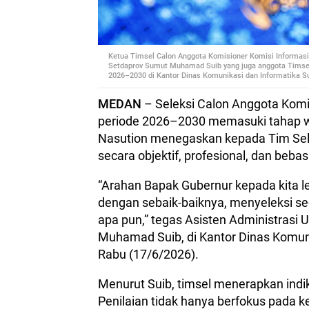
Ketua Timsel Calon Anggota Komisioner Komisi Informasi
Setdaprov Sumut Muhamad Suib yang juga anggota Timse
2026–2030 di Kantor Dinas Komunikasi dan Informatika Su
MEDAN
– Seleksi Calon Anggota Komi
periode 2026–2030 memasuki tahap 
Nasution menegaskan kepada Tim Sele
secara objektif, profesional, dan bebas
“Arahan Bapak Gubernur kepada kita le
dengan sebaik-baiknya, menyeleksi sec
apa pun,” tegas Asisten Administrasi
Muhamad Suib, di Kantor Dinas Komun
Rabu (17/6/2026).
Menurut Suib, timsel menerapkan indi
Penilaian tidak hanya berfokus pada 