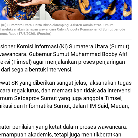
 (KI) Sumatera Utara, Hatta Ridho didampingi Asisten Administrasi Umum
l melaksanakan tahapan wawancara Calon Anggota Komisioner KI Sumut periode
mut, Rabu (17/6/2026). (Foto/ist)
sioner Komisi Informasi (KI) Sumatera Utara (Sumut)
wawancara. Gubernur Sumut Muhammad Bobby Afif
ksi (Timsel) agar menjalankan proses penjaringan
 dari segala bentuk intervensi.
wat SK yang diberikan sangat jelas, laksanakan tugas
ara tegak lurus, dan memastikan tidak ada intervensi
 Umum Setdaprov Sumut yang juga anggota Timsel,
ikasi dan Informatika Sumut, Jalan HM Said, Medan,
kator penilaian yang ketat dalam proses wawancara.
kemampuan akademis, tetapi juga menitikberatkan