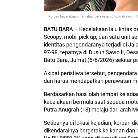
Korban kecelakaan menjalani perawatan di rumah sakit. (f
BATU BARA
– Kecelakaan lalu lintas 
Scoopy, mobil pick up, dan satu unit
identitas pengendaranya terjadi di J
97-98, tepatnya di Dusun Sawo II, De
Batu Bara, Jumat (5/6/2026) sekitar p
Akibat peristiwa tersebut, pengenda
dan harus mendapatkan perawatan me
Berdasarkan hasil olah tempat kejadia
kecelakaan bermula saat sepeda moto
Putra Anugrah (18) melaju dari arah 
Setibanya di lokasi kejadian, korban 
dikendarainya bergerak ke kanan dan 