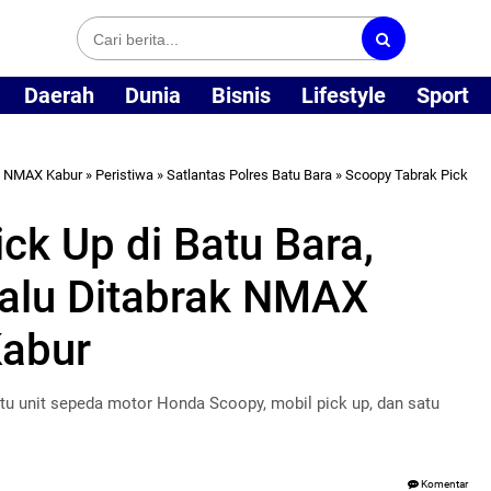
Daerah
Dunia
Bisnis
Lifestyle
Sport
a NMAX Kabur
»
Peristiwa
»
Satlantas Polres Batu Bara
»
Scoopy Tabrak Pick
ck Up di Batu Bara,
lalu Ditabrak NMAX
Kabur
atu unit sepeda motor Honda Scoopy, mobil pick up, dan satu
Komentar