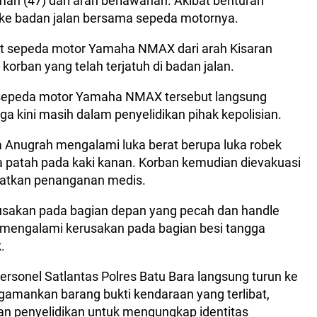
n (47) dari arah berlawanan. Akibat benturan
 ke badan jalan bersama sepeda motornya.
it sepeda motor Yamaha NMAX dari arah Kisaran
rban yang telah terjatuh di badan jalan.
a sepeda motor Yamaha NMAX tersebut langsung
ga kini masih dalam penyelidikan pihak kepolisian.
ra Anugrah mengalami luka berat berupa luka robek
ta patah pada kaki kanan. Korban kemudian dievakuasi
patkan penanganan medis.
sakan pada bagian depan yang pecah dan handle
p mengalami kerusakan pada bagian besi tangga
.
ersonel Satlantas Polres Batu Bara langsung turun ke
gamankan barang bukti kendaraan yang terlibat,
an penyelidikan untuk mengungkap identitas