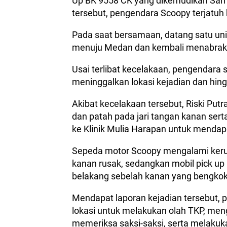
Up BK 9558 CK yang dikemudikan Sarma
tersebut, pengendara Scoopy terjatuh
Pada saat bersamaan, datang satu un
menuju Medan dan kembali menabrak ko
Usai terlibat kecelakaan, pengendar
meninggalkan lokasi kejadian dan hing
Akibat kecelakaan tersebut, Riski Put
dan patah pada jari tangan kanan ser
ke Klinik Mulia Harapan untuk menda
Sepeda motor Scoopy mengalami keru
kanan rusak, sedangkan mobil pick u
belakang sebelah kanan yang bengkok
Mendapat laporan kejadian tersebut, p
lokasi untuk melakukan olah TKP, men
memeriksa saksi-saksi, serta melakuk