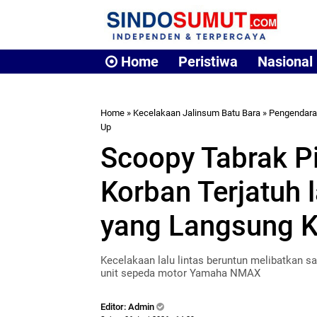
Home
Peristiwa
Nasional
Home
»
Kecelakaan Jalinsum Batu Bara
»
Pengendar
Up
Scoopy Tabrak Pi
Korban Terjatuh 
yang Langsung 
Kecelakaan lalu lintas beruntun melibatkan s
unit sepeda motor Yamaha NMAX
Editor: Admin