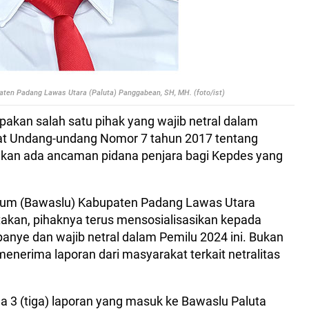
en Padang Lawas Utara (Paluta) Panggabean, SH, MH. (foto/ist)
pakan salah satu pihak yang wajib netral dalam
 Undang-undang Nomor 7 tahun 2017 tentang
hkan ada ancaman pidana penjara bagi Kepdes yang
um (Bawaslu) Kabupaten Padang Lawas Utara
akan, pihaknya terus mensosialisasikan kepada
panye dan wajib netral dalam Pemilu 2024 ini. Bukan
menerima laporan dari masyarakat terkait netralitas
3 (tiga) laporan yang masuk ke Bawaslu Paluta