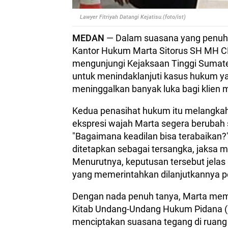
Lawyer Fitriyah Datangi Kejatisu.(foto/ist)
MEDAN
— Dalam suasana yang penuh ha
Kantor Hukum Marta Sitorus SH MH CLI
mengunjungi Kejaksaan Tinggi Sumater
untuk menindaklanjuti kasus hukum ya
meninggalkan banyak luka bagi klien 
Kedua penasihat hukum itu melangka
ekspresi wajah Marta segera berubah
"Bagaimana keadilan bisa terabaikan
ditetapkan sebagai tersangka, jaksa m
Menurutnya, keputusan tersebut jelas
yang memerintahkan dilanjutkannya pe
Dengan nada penuh tanya, Marta mem
Kitab Undang-Undang Hukum Pidana (
menciptakan suasana tegang di ruang 