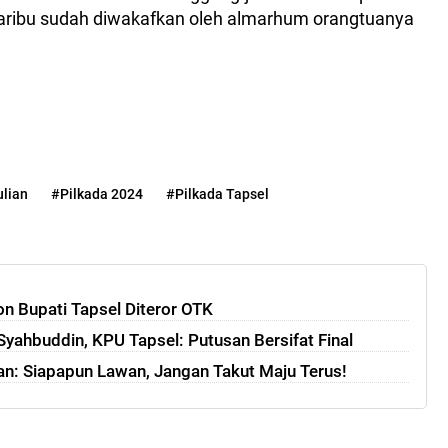
saribu sudah diwakafkan oleh almarhum orangtuanya
ulian
#Pilkada 2024
#Pilkada Tapsel
on Bupati Tapsel Diteror OTK
Syahbuddin, KPU Tapsel: Putusan Bersifat Final
ian: Siapapun Lawan, Jangan Takut Maju Terus!