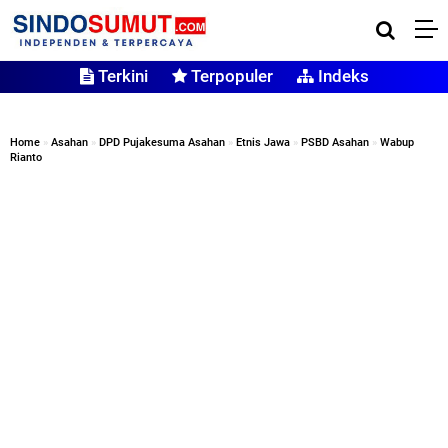
Terkini
Terpopuler
Indeks
Home
»
Asahan
»
DPD Pujakesuma Asahan
»
Etnis Jawa
»
PSBD Asahan
»
Wabup
Rianto