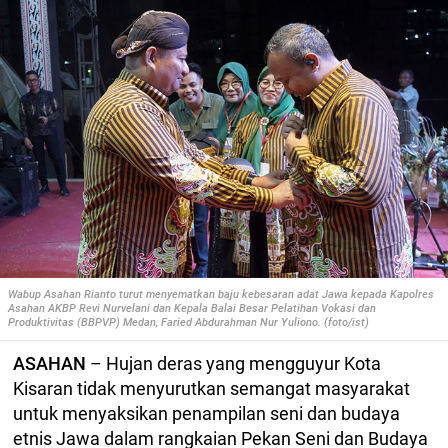
Wabup Asahan
Rianto turut menyematkan baju kebesaran adat Jawa kepada Kapolres
Asahan AKBP Revi Nurvelani dan Kepala Balai Besar Pelatihan Vokasi dan
Produktivitas (BBPVP) Medan, Faried Abdurahman Nur Yuliono. (foto/ist)
ASAHAN
– Hujan deras yang mengguyur Kota
Kisaran tidak menyurutkan semangat masyarakat
untuk menyaksikan penampilan seni dan budaya
etnis Jawa dalam rangkaian Pekan Seni dan Budaya