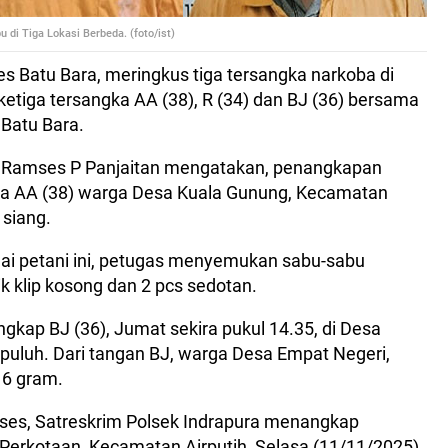
 di Tiga Lokasi Berbeda. (foto/ist)
es Batu Bara, meringkus tiga tersangka narkoba di
, ketiga tersangka AA (38), R (34) dan BJ (36) bersama
 Batu Bara.
P Ramses P Panjaitan mengatakan, penangkapan
ka AA (38) warga Desa Kuala Gunung, Kecamatan
siang.
agai petani ini, petugas menyemukan sabu-sabu
k klip kosong dan 2 pcs sedotan.
gkap BJ (36), Jumat sekira pukul 14.35, di Desa
uluh. Dari tangan BJ, warga Desa Empat Negeri,
16 gram.
ses, Satreskrim Polsek Indrapura menangkap
 Perkotaan, Kecamatan Airputih, Selasa (11/11/2025)