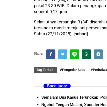
pukul 23.30 WIB. Dalam penangkapan i
seberat 0,17 gram.
Selanjutnya tersangka R (34) diserahka
tersangka masih menjalani pemeriksa
Sabtu (22/11/2025).
[subari]
Share:
Tag Terkait:
#Pengedar Sabu
#Peristiw
Baca juga:
Semalam Dua Kasus Terungkap, Polr
Ngebut Tengah Malam, Xpander Hant