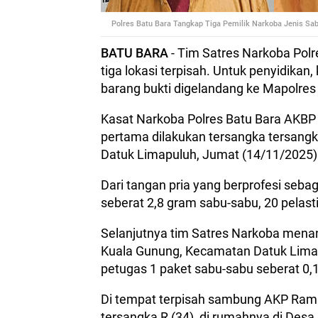
Polres Batu Bara Tangkap Tiga Pemilik Narkoba Jenis Sabu
BATU BARA
- Tim Satres Narkoba Polr
tiga lokasi terpisah. Untuk penyidikan
barang bukti digelandang ke Mapolres
Kasat Narkoba Polres Batu Bara AKB
pertama dilakukan tersangka tersang
Datuk Limapuluh, Jumat (14/11/2025) 
Dari tangan pria yang berprofesi seb
seberat 2,8 gram sabu-sabu, 20 pelasti
Selanjutnya tim Satres Narkoba menan
Kuala Gunung, Kecamatan Datuk Limap
petugas 1 paket sabu-sabu seberat 0,
Di tempat terpisah sambung AKP Ram
tersangka R (34), di rumahnya di Desa