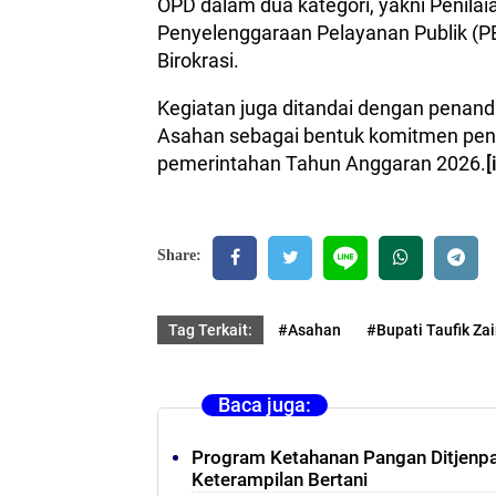
OPD dalam dua kategori, yakni Penilai
Penyelenggaraan Pelayanan Publik (PE
Birokrasi.
Kegiatan juga ditandai dengan penan
Asahan sebagai bentuk komitmen peni
pemerintahan Tahun Anggaran 2026.
[
Share:
Tag Terkait:
#Asahan
#Bupati Taufik Zai
Baca juga:
Program Ketahanan Pangan Ditjenpas
Keterampilan Bertani