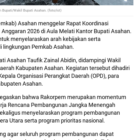
Bupati/Wakil Bupati Asahan. (foto/ist)
mkab) Asahan menggelar Rapat Koordinasi
Anggaran 2026 di Aula Melati Kantor Bupati Asahan.
untuk menyelaraskan arah kebijakan serta
i lingkungan Pemkab Asahan.
i Asahan Taufik Zainal Abidin, didampingi Wakil
Daerah Kabupaten Asahan. Kegiatan tersebut dihadiri
h Kepala Organisasi Perangkat Daerah (OPD), para
abupaten Asahan.
enegaskan bahwa Rakorpem merupakan momentum
nerja Rencana Pembangunan Jangka Menengah
sekaligus menyelaraskan program pembangunan
a Utara serta program prioritas nasional.
ting agar seluruh program pembangunan dapat