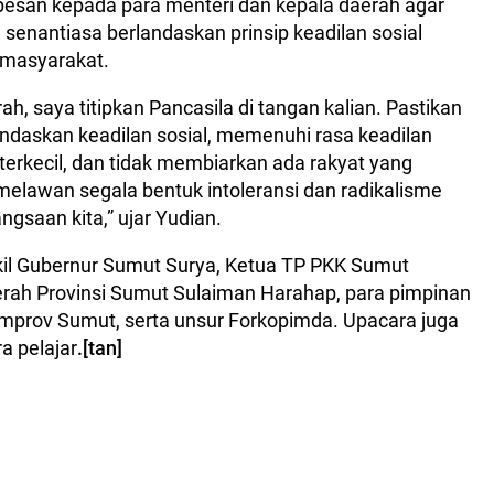
pesan kepada para menteri dan kepala daerah agar
n senantiasa berlandaskan prinsip keadilan sosial
 masyarakat.
h, saya titipkan Pancasila di tangan kalian. Pastikan
landaskan keadilan sosial, memenuhi rasa keadilan
terkecil, dan tidak membiarkan ada rakyat yang
 melawan segala bentuk intoleransi dan radikalisme
gsaan kita,” ujar Yudian.
kil Gubernur Sumut Surya, Ketua TP PKK Sumut
erah Provinsi Sumut Sulaiman Harahap, para pimpinan
mprov Sumut, serta unsur Forkopimda. Upacara juga
ra pelajar
.[tan]