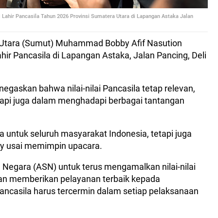
i Lahir Pancasila Tahun 2026 Provinsi Sumatera Utara di Lapangan Astaka Jalan
Utara (Sumut) Muhammad Bobby Afif Nasution
ir Pancasila di Lapangan Astaka, Jalan Pancing, Deli
gaskan bahwa nilai-nilai Pancasila tetap relevan,
etapi juga dalam menghadapi berbagai tantangan
a untuk seluruh masyarakat Indonesia, tetapi juga
obby usai memimpin upacara.
 Negara (ASN) untuk terus mengamalkan nilai-nilai
an memberikan pelayanan terbaik kepada
ncasila harus tercermin dalam setiap pelaksanaan