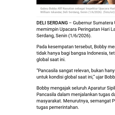
Gubsu Bobby Afif Nasution sebagai Inspektur Upacara Har
William Iskandar, Deli Serdang, Senin (1/6/2026). (foto/ist)
DELI SERDANG
– Gubernur Sumatera 
memimpin Upacara Peringatan Hari Lah
Serdang, Senin (1/6/2026).
Pada kesempatan tersebut, Bobby mene
tidak hanya bagi bangsa Indonesia, t
global saat ini.
“Pancasila sangat relevan, bukan hany
untuk kondisi global saat ini,” ujar B
Bobby mengajak seluruh Aparatur Sipil
Pancasila dalam menjalankan tugas d
masyarakat. Menurutnya, semangat Pa
tugas pemerintahan.